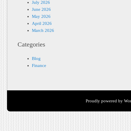
July 2026
June 2026
May 2026
April 2026
March 2026
Categories
Blog
Finance
Proudly powered by Wor