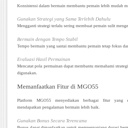
Konsistensi dalam bermain membantu pemain lebih mudah me
Gunakan Strategi yang Sama Terlebih Dahulu
Mengganti strategi terlalu sering membuat pemain sulit menge
Bermain dengan Tempo Stabil
Tempo bermain yang santai membantu pemain tetap fokus da
Evaluasi Hasil Permainan
Mencatat pola permainan dapat membantu memahami strateg
digunakan.
Memanfaatkan Fitur di MGO55
Platform MGO55 menyediakan berbagai fitur yang 
mendapatkan pengalaman bermain lebih baik.
Gunakan Bonus Secara Terencana
Bonus dapat dimanfaatkan untuk memperpanjang durasi berm