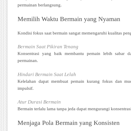
permainan berlangsung.
Memilih Waktu Bermain yang Nyaman
Kondisi fokus saat bermain sangat memengaruhi kualitas pen
Bermain Saat Pikiran Tenang
Konsentrasi yang baik membantu pemain lebih sabar d
permainan.
Hindari Bermain Saat Lelah
Kelelahan dapat membuat pemain kurang fokus dan mu
impulsif.
Atur Durasi Bermain
Bermain terlalu lama tanpa jeda dapat mengurangi konsentra
Menjaga Pola Bermain yang Konsisten