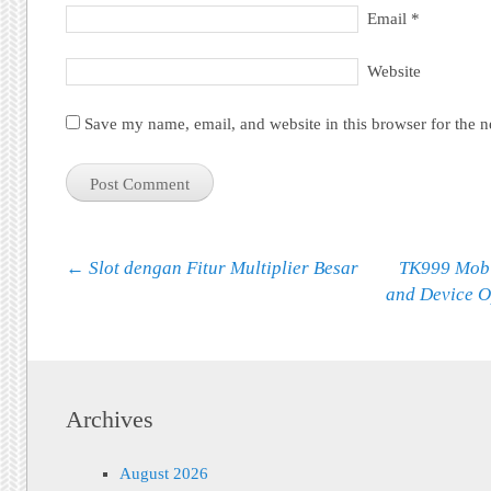
Email
*
Website
Save my name, email, and website in this browser for the 
Post navigation
←
Slot dengan Fitur Multiplier Besar
TK999 Mobil
and Device O
Archives
August 2026