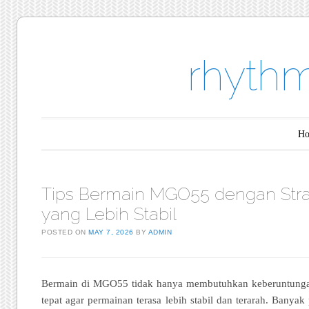
rhythm
Main menu
Skip to content
H
Tips Bermain MGO55 dengan Stra
yang Lebih Stabil
POSTED ON
MAY 7, 2026
BY
ADMIN
Bermain di MGO55 tidak hanya membutuhkan keberuntungan, 
tepat agar permainan terasa lebih stabil dan terarah. Banyak